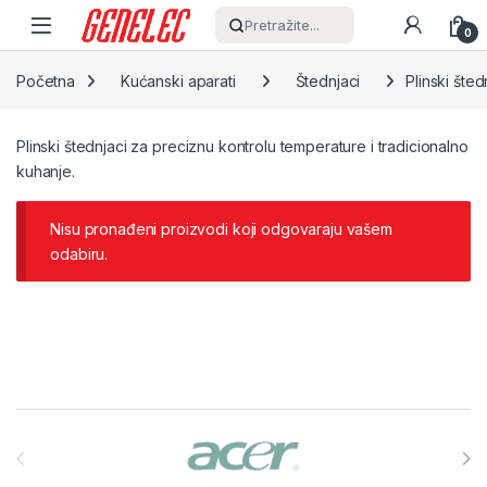
Skip to navigation
Skip to content
Pretražite...
0
Početna
Kućanski aparati
Štednjaci
Plinski šted
Plinski štednjaci za preciznu kontrolu temperature i tradicionalno
kuhanje.
Nisu pronađeni proizvodi koji odgovaraju vašem
odabiru.
Brands Carousel