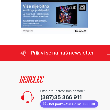
Prijavi se na naš newsletter
..
Pitanja ? Pozivite nas odmah !
(387)35 366 911
Viber podrška:
+387 62 366 600