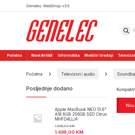
Skip to navigation
Skip to content
Genelec WebShop v3.0
Product
Početna
Novi Artikli
Informatika
Mobilni Uređaji
Televizor
Početna
Televizori i audio
Soundbaro
Posljednje dodano
Kompaktni 
Nisu
Apple MacBook NEO 13.6"
A18 8GB 256GB SSD Citrus
MHFD4LL/A
1.699,00
KM
1.499,00
KM