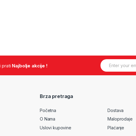
E
.i prati
Najbolje akcije !
m
a
i
l
*
Brza pretraga
Početna
Dostava
O Nama
Maloprodaje
Uslovi kupovine
Plaćanje