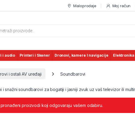
Maloprodaje
Moj račun
s search
i i audio
Printeri i Skener
Dronovi, kamere I navigacije
Elektronika
vi i ostali AV uređaji
Soundbarovi
i snažni soundbarovi za bogatiji i jasniji zvuk uz vaš televizor ili multi
 pronađeni proizvodi koji odgovaraju vašem odabiru.