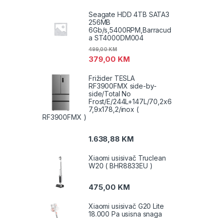
Seagate HDD 4TB SATA3
256MB
6Gb/s,5400RPM,Barracud
a ST4000DM004
499,00
KM
379,00
KM
Frižider TESLA
RF3900FMX side-by-
side/Total No
Frost/E/244L+147L/70,2x6
7,9x178,2/inox (
RF3900FMX )
1.638,88
KM
Xiaomi usisivač Truclean
W20 ( BHR8833EU )
475,00
KM
Xiaomi usisivač G20 Lite
18.000 Pa usisna snaga