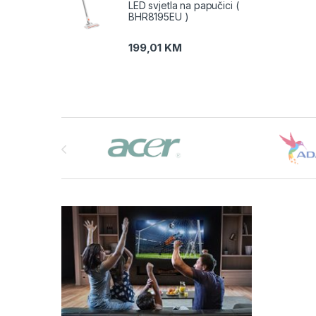
LED svjetla na papučici (
BHR8195EU )
199,01
KM
Brands Carousel