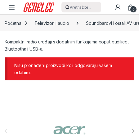
Skip to navigation
Skip to content
Pretražite...
0
Početna
Televizori i audio
Soundbarovi i ostali AV ur
Kompaktni radio uređaji s dodatnim funkcijama poput budilice,
Bluetootha i USB-a.
Nisu pronađeni proizvodi koji odgovaraju vašem
odabiru.
Brands Carousel