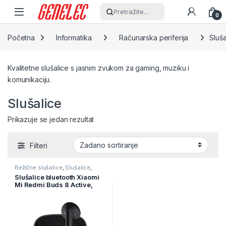
Skip to navigation
Skip to content
Pretražite...
0
Početna
Informatika
Računarska periferija
Sluša
Kvalitetne slušalice s jasnim zvukom za gaming, muziku i
komunikaciju.
Slušalice
Prikazuje se jedan rezultat
Filteri
Bežične slušalice
,
Slušalice
,
Slušalice
,
TWS slušalice
Slušalice bluetooth Xiaomi
Mi Redmi Buds 8 Active,
Black, BHR08JTGL