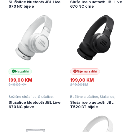
Slušalice bluetooth JBL Live
Slušalice bluetooth JBL Live
670 NC bijele
670 NC crne
Na zalihi
Nije na zalihi
199,00
KM
199,00
KM
249,00
KM
249,00
KM
Bežične slušalice
,
Slušalice
,
Bežične slušalice
,
Slušalice
,
Televizori i audio
Televizori i audio
Slušalice bluetooth JBL Live
Slušalice bluetooth JBL
670 NC plave
T520 BT bijele