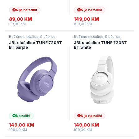
Nije na zalihi
Nije na zalihi
89,00
KM
149,00
KM
119,00
KM
199,00
KM
Bežične slušalice
,
Slušalice
,
Bežične slušalice
,
Slušalice
,
Televizori i audio
Televizori i audio
JBL slušalice TUNE 720BT
JBL slušalice TUNE 720BT
BT purple
BT white
Na zalihi
Nije na zalihi
149,00
KM
149,00
KM
199,00
KM
199,00
KM