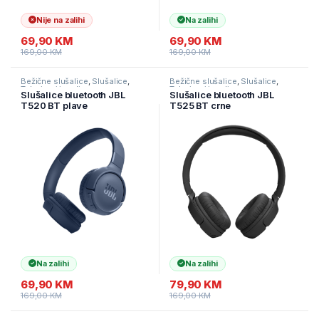
Nije na zalihi
Na zalihi
69,90
KM
69,90
KM
169,00
KM
169,00
KM
Bežične slušalice
,
Slušalice
,
Bežične slušalice
,
Slušalice
,
Televizori i audio
Televizori i audio
Slušalice bluetooth JBL
Slušalice bluetooth JBL
T520 BT plave
T525 BT crne
Na zalihi
Na zalihi
69,90
KM
79,90
KM
169,00
KM
169,00
KM