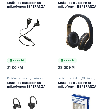
Televizori i audio
Televizori i audio
Slušalica bluetooth sa
Slušalica bluetooth sa
mikrofonom ESPERANZA
mikrofonom ESPERANZA
MAGNETIC BLUETOOTH
SHANGE EH220
METAL BLACK EH186K
Na zalihi
Na zalihi
21,00
KM
28,00
KM
Bežične slušalice
,
Slušalice
,
Bežične slušalice
,
Slušalice
,
Televizori i audio
Televizori i audio
Slušalica bluetooth sa
Slušalica bluetooth sa
mikrofonom ESPERANZA
mikrofonom ESPERANZA
SPORT, BLACK/GREEN,
SPORT, WHITE, EH187W
EH188G