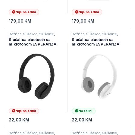
Nije na zalihi
Nije na zalihi
179,00
KM
179,00
KM
Bežične slušalice
,
Slušalice
,
Bežične slušalice
,
Slušalice
,
Televizori i audio
Televizori i audio
Slušalica bluetooth sa
Slušalica bluetooth sa
mikrofonom ESPERANZA
mikrofonom ESPERANZA
BANJO BLACK EH222K
BANJO WHITE EH222W
Nije na zalihi
Na zalihi
22,00
KM
22,00
KM
Bežične slušalice
,
Slušalice
,
Bežične slušalice
,
Slušalice
,