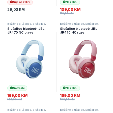
Nije na zalihi
Na zalihi
109,00
KM
29,00
KM
119,00
KM
Bežične slušalice
,
Slušalice
,
Bežične slušalice
,
Slušalice
,
Televizori i audio
Televizori i audio
Slušalice bluetooth JBL
Slušalice bluetooth JBL
JR470 NC plave
JR470 NC roze
Na zalihi
Na zalihi
169,00
KM
169,00
KM
199,00
KM
199,00
KM
Bežične slušalice
,
Slušalice
,
Bežične slušalice
,
Slušalice
,
Televizori i audio
Televizori i audio