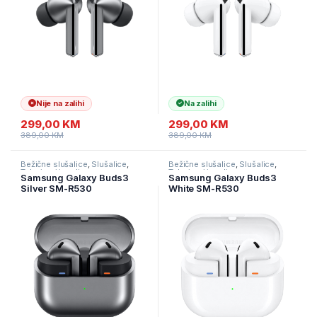
Nije na zalihi
Na zalihi
299,00
KM
299,00
KM
389,00
KM
389,00
KM
Bežične slušalice
,
Slušalice
,
Bežične slušalice
,
Slušalice
,
Televizori i audio
Televizori i audio
Samsung Galaxy Buds3
Samsung Galaxy Buds3
Silver SM-R530
White SM-R530