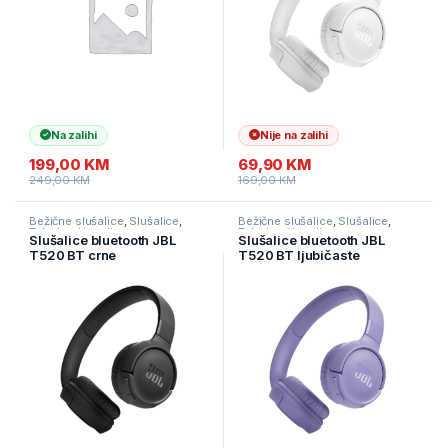
Na zalihi
Nije na zalihi
199,00
KM
69,90
KM
249,00
KM
169,00
KM
Bežične slušalice
,
Slušalice
,
Bežične slušalice
,
Slušalice
,
Televizori i audio
Televizori i audio
Slušalice bluetooth JBL
Slušalice bluetooth JBL
T520 BT crne
T520 BT ljubičaste