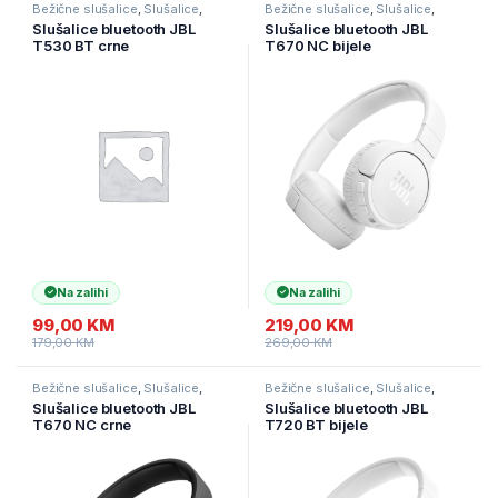
Bežične slušalice
,
Slušalice
,
Bežične slušalice
,
Slušalice
,
Televizori i audio
Televizori i audio
Slušalice bluetooth JBL
Slušalice bluetooth JBL
T530 BT crne
T670 NC bijele
Na zalihi
Na zalihi
99,00
KM
219,00
KM
179,00
KM
269,00
KM
Bežične slušalice
,
Slušalice
,
Bežične slušalice
,
Slušalice
,
Televizori i audio
Televizori i audio
Slušalice bluetooth JBL
Slušalice bluetooth JBL
T670 NC crne
T720 BT bijele