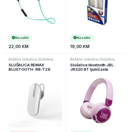
Na zalihi
Na zalihi
22,00
KM
19,00
KM
Bežične slušalice
,
Slušalice
,
Bežične slušalice
,
Slušalice
,
Televizori i audio
Televizori i audio
SLUŠALICA REMAX
Slušalice bluetooth JBL
BLUETOOTH- RB-T28
JR320 BT ljubičaste
(VIŠESTRUKA + EDR)
SREBRNA