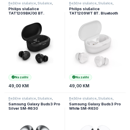
Bežične slušalice
,
Slušalice
,
Bežične slušalice
,
Slušalice
,
Televizori i audio
Televizori i audio
Philips slušalice
Philips slušalice
TAT1209BK/00 BT.
TAT1209WT BT. Bluetooth
Bluetooth verzija 5.3, , max
verzija 5.3, domet do
domet 10m, boja crna
10m,Boja Bijela
Na zalihi
Na zalihi
49,00
KM
49,00
KM
Bežične slušalice
,
Slušalice
,
Bežične slušalice
,
Slušalice
,
Televizori i audio
Televizori i audio
Samsung Galaxy Buds3 Pro
Samsung Galaxy Buds3 Pro
Silver SM-R630
White SM-R630