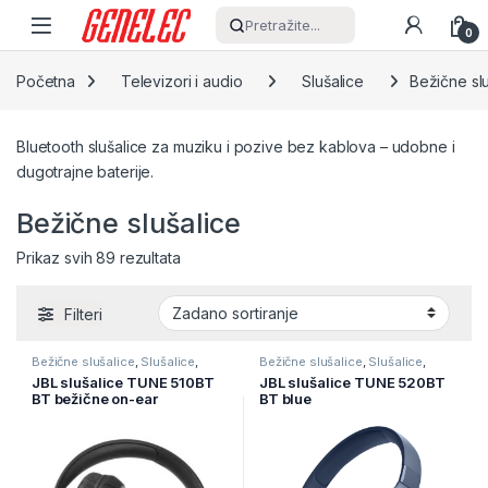
Skip to navigation
Skip to content
Pretražite...
0
Početna
Televizori i audio
Slušalice
Bežične sl
Bluetooth slušalice za muziku i pozive bez kablova – udobne i
dugotrajne baterije.
Bežične slušalice
Prikaz svih 89 rezultata
Filteri
Bežične slušalice
,
Slušalice
,
Bežične slušalice
,
Slušalice
,
Televizori i audio
Televizori i audio
JBL slušalice TUNE 510BT
JBL slušalice TUNE 520BT
BT bežične on-ear
BT blue
black,JBL-00590