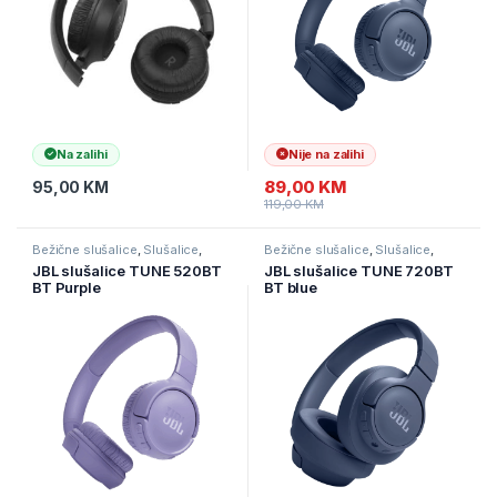
Na zalihi
Nije na zalihi
89,00
KM
95,00
KM
119,00
KM
Bežične slušalice
,
Slušalice
,
Bežične slušalice
,
Slušalice
,
Televizori i audio
Televizori i audio
JBL slušalice TUNE 520BT
JBL slušalice TUNE 720BT
BT Purple
BT blue