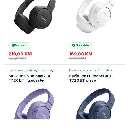
Na zalihi
Na zalihi
219,00
KM
169,00
KM
269,00
KM
199,00
KM
Bežične slušalice
,
Slušalice
,
Bežične slušalice
,
Slušalice
,
Televizori i audio
Televizori i audio
Slušalice bluetooth JBL
Slušalice bluetooth JBL
T720 BT ljubičaste
T720 BT plave