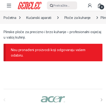
Skip to navigation
Skip to content
Pretražite...
0
Početna
Kućanski aparati
Ploče za kuhanje
Pli
Plinske ploče za precizno i brzo kuhanje – profesionalni osjećaj
u vašoj kuhinji.
Nisu pronađeni proizvodi koji odgovaraju vašem
odabiru.
Brands Carousel