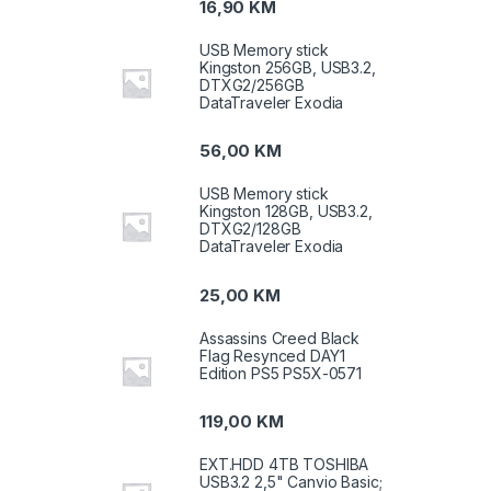
16,90
KM
USB Memory stick
Kingston 256GB, USB3.2,
DTXG2/256GB
DataTraveler Exodia
56,00
KM
USB Memory stick
Kingston 128GB, USB3.2,
DTXG2/128GB
DataTraveler Exodia
25,00
KM
Assassins Creed Black
Flag Resynced DAY1
Edition PS5 PS5X-0571
119,00
KM
EXT.HDD 4TB TOSHIBA
USB3.2 2,5" Canvio Basic;