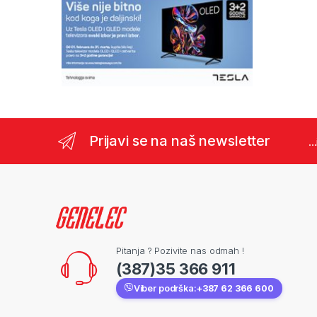
Prijavi se na naš newsletter
..
Pitanja ? Pozivite nas odmah !
(387)35 366 911
Viber podrška:
+387 62 366 600