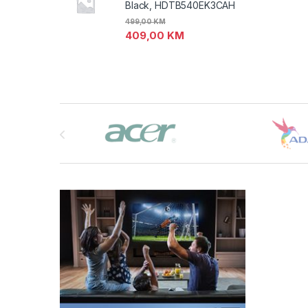
Black, HDTB540EK3CAH
499,00
KM
409,00
KM
Brands Carousel