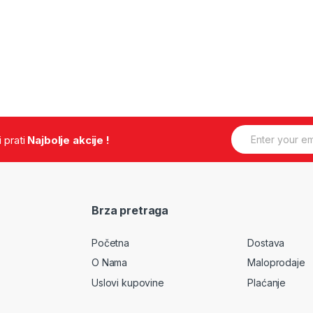
E
.i prati
Najbolje akcije !
m
a
i
l
*
Brza pretraga
Početna
Dostava
O Nama
Maloprodaje
Uslovi kupovine
Plaćanje