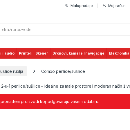
Maloprodaje
Moj račun
s search
i i audio
Printeri i Skener
Dronovi, kamere I navigacije
Elektronika
sušilice rublja
Combo perilice/sušilice
 2-u-1 perilice/sušilice – idealne za male prostore i moderan način živ
 pronađeni proizvodi koji odgovaraju vašem odabiru.