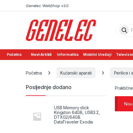
Skip to navigation
Skip to content
Genelec WebShop v3.0
Product
Početna
Novi Artikli
Informatika
Mobilni Uređaji
Televizor
Početna
Kućanski aparati
Perilice i 
Posljednje dodano
Praktične
Nisu
USB Memory stick
Kingston 64GB, USB3.2,
DTXG2/64GB
DataTraveler Exodia