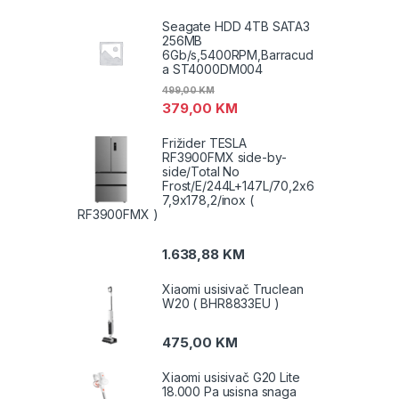
Seagate HDD 4TB SATA3
256MB
6Gb/s,5400RPM,Barracud
a ST4000DM004
499,00
KM
379,00
KM
Frižider TESLA
RF3900FMX side-by-
side/Total No
Frost/E/244L+147L/70,2x6
7,9x178,2/inox (
RF3900FMX )
1.638,88
KM
Xiaomi usisivač Truclean
W20 ( BHR8833EU )
475,00
KM
Xiaomi usisivač G20 Lite
18.000 Pa usisna snaga