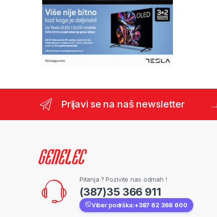
Prijavi se na naš newsletter
..
Pitanja ? Pozivite nas odmah !
(387)35 366 911
Viber podrška:
+387 62 366 600