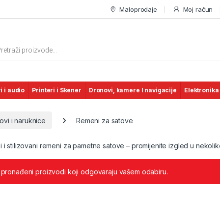
Maloprodaje
Moj račun
s search
i i audio
Printeri i Skener
Dronovi, kamere I navigacije
Elektronika
ovi i naruknice
Remeni za satove
 i stilizovani remeni za pametne satove – promijenite izgled u nekoli
 pronađeni proizvodi koji odgovaraju vašem odabiru.