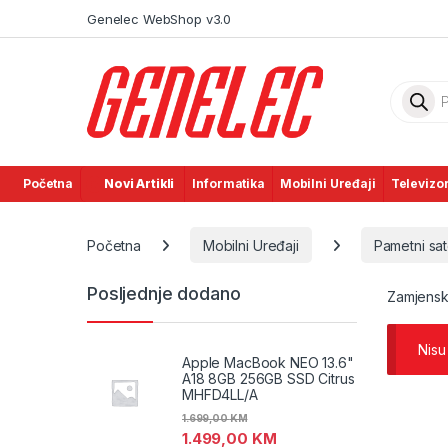
Skip to navigation
Skip to content
Genelec WebShop v3.0
Product
Početna
Novi Artikli
Informatika
Mobilni Uređaji
Televizor
Početna
Mobilni Uređaji
Pametni sat
Posljednje dodano
Zamjenski
Nisu
Apple MacBook NEO 13.6"
A18 8GB 256GB SSD Citrus
MHFD4LL/A
1.699,00
KM
1.499,00
KM