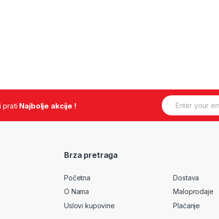
E
.i prati
Najbolje akcije !
m
a
i
l
*
Brza pretraga
Početna
Dostava
O Nama
Maloprodaje
Uslovi kupovine
Plaćanje