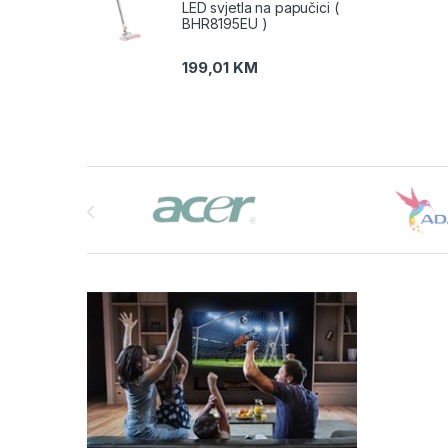
LED svjetla na papučici (
BHR8195EU )
199,01
KM
Brands Carousel