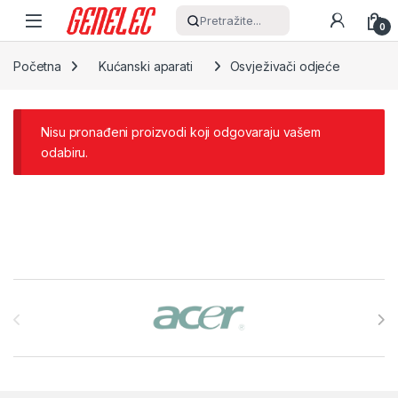
Skip to navigation
Skip to content
Pretražite...
0
Početna
Kućanski aparati
Osvježivači odjeće
Nisu pronađeni proizvodi koji odgovaraju vašem
odabiru.
Brands Carousel