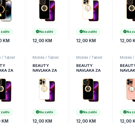
A
 zalihi
Na zalihi
Na zalihi
Na za
0
KM
12,00
KM
12,00
KM
12,00
 / Tablet
Mobile / Tablet
Mobile / Tablet
Mobile /
,
Mobilni
pribor
,
Mobilni
pribor
,
Mobilni
pribor
,
M
i
,
Zaštitne
Uređaji
,
Zaštitne
Uređaji
,
Zaštitne
Uređaji
,
TY
BEAUTY
BEAUTY
BEAUT
i coveri
maske i coveri
maske i coveri
maske i 
AKA ZA
NAVLAKA ZA
NAVLAKA ZA
NAVLAK
NE 12
IPHONE 12
IPHONE 12
IPHONE
CRNA
PRO MAX
PRO MAX
PRO RO
BIJELA
CRNA
 zalihi
Na zalihi
Na zalihi
Na za
0
KM
12,00
KM
12,00
KM
12,00