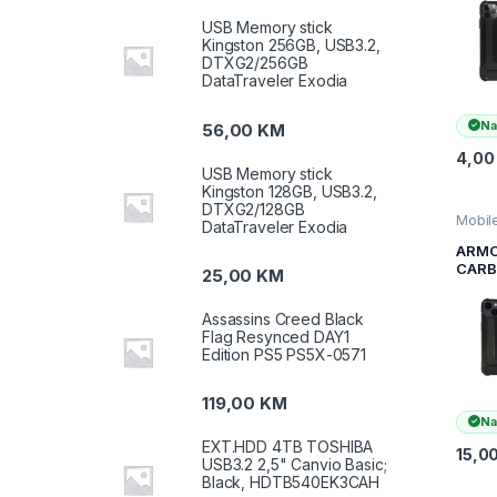
Max B
USB Memory stick
Kingston 256GB, USB3.2,
DTXG2/256GB
DataTraveler Exodia
Na
56,00
KM
4,0
USB Memory stick
Kingston 128GB, USB3.2,
DTXG2/128GB
Mobile
DataTraveler Exodia
pribor
Uređaj
ARM
maske 
CAR
25,00
KM
NAVL
IPHO
Assassins Creed Black
CRN
Flag Resynced DAY1
Edition PS5 PS5X-0571
119,00
KM
Na
EXT.HDD 4TB TOSHIBA
15,0
USB3.2 2,5" Canvio Basic;
Black, HDTB540EK3CAH