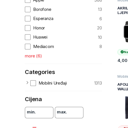
566
Mobile
pribor
Uređaj
AKRI
Borofone
13
maske 
LJEPI
KALJ
Esperanza
6
STAK
APPL
Honor
20
4/5/6
MM
Huawei
10
Mediacom
8
Na
more
(
6
)
4,0
Categories
Mobile
pribor
Mobilni Uređaji
1313
Uređaj
APOL
maske 
WALL
IPHO
BLAC
Cijena
min.
max.