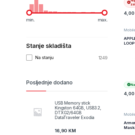
Ni
zal
4,0
min.
max.
Mobile
pribor
Uređaj
APPL
maske 
LOOP
Stanje skladišta
38-
LIGHT
Na stanju
1249
Posljednje dodano
Na
4,0
USB Memory stick
Kingston 64GB, USB3.2,
DTXG2/64GB
Mobile
DataTraveler Exodia
pribor
Uređaj
Armor
maske 
Mask
16,90
KM
Iphon