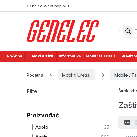
Skip to navigation
Skip to content
Genelec WebShop v3.0
Product
Početna
Novi Artikli
Informatika
Mobilni Uređaji
Televizor
Početna
Mobilni Uređaji
Mobile / Ta
Filteri
Širok izbo
Zašti
Proizvođač
Apollo
35
Apple