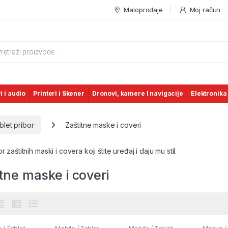
Maloprodaje
Moj račun
s search
i i audio
Printeri i Skener
Dronovi, kamere I navigacije
Elektronika
blet pribor
Zaštitne maske i coveri
r zaštitnih maski i covera koji štite uređaj i daju mu stil.
tne maske i coveri