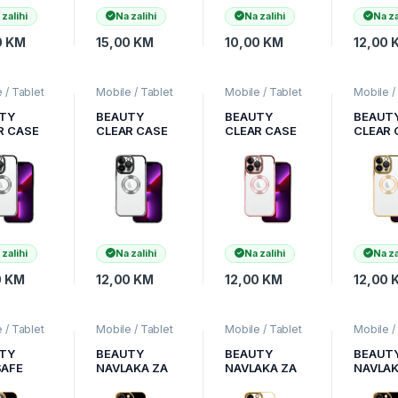
 zalihi
Na zalihi
Na zalihi
Na za
0
KM
15,00
KM
10,00
KM
12,00
 / Tablet
Mobile / Tablet
Mobile / Tablet
Mobile /
,
Mobilni
pribor
,
Mobilni
pribor
,
Mobilni
pribor
,
M
i
,
Zaštitne
Uređaji
,
Zaštitne
Uređaji
,
Zaštitne
Uređaji
,
TY
BEAUTY
BEAUTY
BEAUT
i coveri
maske i coveri
maske i coveri
maske i 
R CASE
CLEAR CASE
CLEAR CASE
CLEAR 
HONE 13
ZA IPHONE 13
ZA IPHONE 13
ZA IPH
CRNA
PRO MAX
PRO MAX
PRO ZL
CRNA
ROZE
 zalihi
Na zalihi
Na zalihi
Na za
0
KM
12,00
KM
12,00
KM
12,00
 / Tablet
Mobile / Tablet
Mobile / Tablet
Mobile /
,
Mobilni
pribor
,
Mobilni
pribor
,
Mobilni
pribor
,
M
i
,
Zaštitne
Uređaji
,
Zaštitne
Uređaji
,
Zaštitne
Uređaji
,
TY
BEAUTY
BEAUTY
BEAUT
i coveri
maske i coveri
maske i coveri
maske i 
AFE
NAVLAKA ZA
NAVLAKA ZA
NAVLAK
AKA ZA
IPHONE 11 PRO
IPHONE 11 PRO
IPHONE
NE 13
CRNA
MAX BIJELA
MAX C