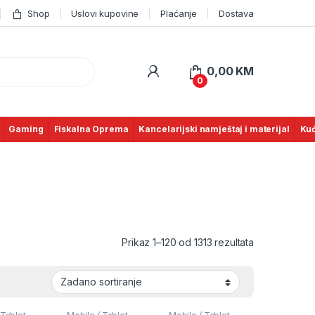
Shop
Uslovi kupovine
Plaćanje
Dostava
0,00
KM
0
Gaming
Fiskalna Oprema
Kancelarijski namještaj i materijal
Kuć
Prikaz 1–120 od 1313 rezultata