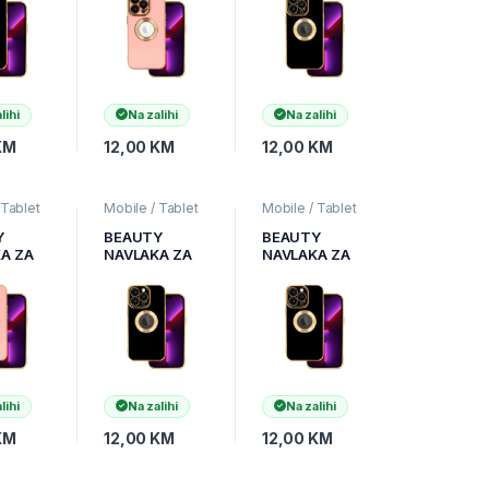
lihi
Na zalihi
Na zalihi
KM
12,00
KM
12,00
KM
 Tablet
Mobile / Tablet
Mobile / Tablet
obilni
pribor
,
Mobilni
pribor
,
Mobilni
Zaštitne
Uređaji
,
Zaštitne
Uređaji
,
Zaštitne
Y
BEAUTY
BEAUTY
coveri
maske i coveri
maske i coveri
A ZA
NAVLAKA ZA
NAVLAKA ZA
 12
IPHONE 13
IPHONE 13
ZE
CRNA
PRO CRNA
lihi
Na zalihi
Na zalihi
KM
12,00
KM
12,00
KM