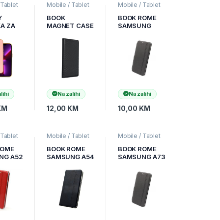
 Tablet
Mobile / Tablet
Mobile / Tablet
obilni
pribor
,
Mobilni
pribor
,
Mobilni
Zaštitne
Uređaji
,
Zaštitne
Uređaji
,
Zaštitne
Y
BOOK
BOOK ROME
coveri
maske i coveri
maske i coveri
A ZA
MAGNET CASE
SAMSUNG
 14
ZA SAMSUNG
A04E BLACK
GALAXY A34
5G CRNI
lihi
Na zalihi
Na zalihi
KM
12,00
KM
10,00
KM
 Tablet
Mobile / Tablet
Mobile / Tablet
obilni
pribor
,
Mobilni
pribor
,
Mobilni
Zaštitne
Uređaji
,
Zaštitne
Uređaji
,
Zaštitne
ROME
BOOK ROME
BOOK ROME
coveri
maske i coveri
maske i coveri
NG A52
SAMSUNG A54
SAMSUNG A73
BLACK
BLACK