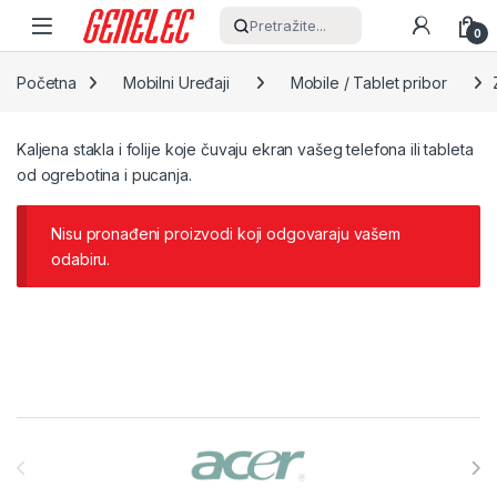
Skip to navigation
Skip to content
Pretražite...
0
Početna
Mobilni Uređaji
Mobile / Tablet pribor
Kaljena stakla i folije koje čuvaju ekran vašeg telefona ili tableta
od ogrebotina i pucanja.
Nisu pronađeni proizvodi koji odgovaraju vašem
odabiru.
Brands Carousel