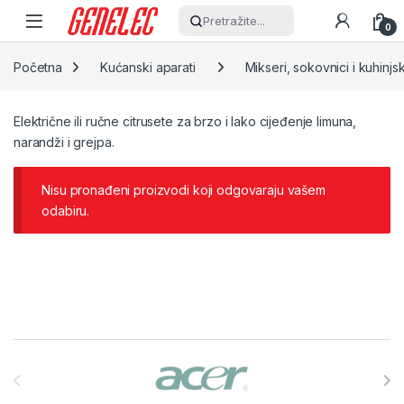
Skip to navigation
Skip to content
Pretražite...
0
Početna
Kućanski aparati
Mikseri, sokovnici i kuhinjsk
Električne ili ručne citrusete za brzo i lako cijeđenje limuna,
narandži i grejpa.
Nisu pronađeni proizvodi koji odgovaraju vašem
odabiru.
Brands Carousel