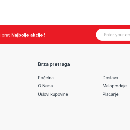
E
.i prati
Najbolje akcije !
m
a
i
l
*
Brza pretraga
Početna
Dostava
O Nama
Maloprodaje
Uslovi kupovine
Plaćanje