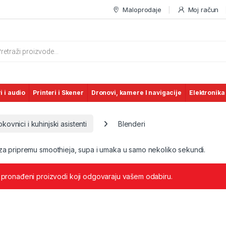
Maloprodaje
Moj račun
s search
i i audio
Printeri i Skener
Dronovi, kamere I navigacije
Elektronika
okovnici i kuhinjski asistenti
Blenderi
za pripremu smoothieja, supa i umaka u samo nekoliko sekundi.
 pronađeni proizvodi koji odgovaraju vašem odabiru.