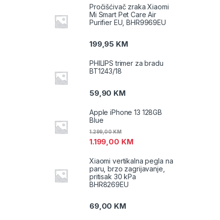
Pročišćivač zraka Xiaomi
Mi Smart Pet Care Air
Purifier EU, BHR9969EU
199,95
KM
PHILIPS trimer za bradu
BT1243/18
59,90
KM
Apple iPhone 13 128GB
Blue
1.299,00
KM
1.199,00
KM
Xiaomi vertikalna pegla na
paru, brzo zagrijavanje,
pritisak 30 kPa
BHR8269EU
69,00
KM