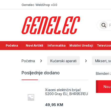
Skip to navigation
Skip to content
Genelec WebShop v3.0
Product
Početna
Novi Artikli
Informatika
Mobilni Uređaji
Televizor
Početna
Kućanski aparati
Mikseri, s
Posljednje dodano
Blenderi 
Nisu
Xiaomi električni brijač
S200 Gray EU, BHR9531EU
49,95
KM