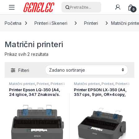
Skip to navigation
Skip to content
Pretražite...
0
Početna
Printeri i Skeneri
Printeri
Matrični printe
Matrični printeri
Prikaz svih 2 rezultata
Filteri
Matrični printeri
,
Printeri
,
Printeri i
Matrični printeri
,
Printeri
,
Printeri i
Skeneri
Skeneri
Printer Epson LQ-350 (A4,
Printer EPSON LX-350 (A4,
24 iglice, 347 Znakova/s.
357 cps, 9 pin, OR+4copy,
USB+serial+parallel. 1 org+
USB+PAR+SER)
3 kopije) gar.24 mj