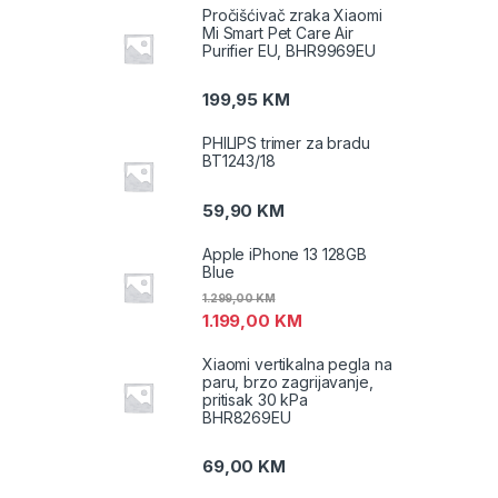
Pročišćivač zraka Xiaomi
Mi Smart Pet Care Air
Purifier EU, BHR9969EU
199,95
KM
PHILIPS trimer za bradu
BT1243/18
59,90
KM
Apple iPhone 13 128GB
Blue
1.299,00
KM
1.199,00
KM
Xiaomi vertikalna pegla na
paru, brzo zagrijavanje,
pritisak 30 kPa
BHR8269EU
69,00
KM