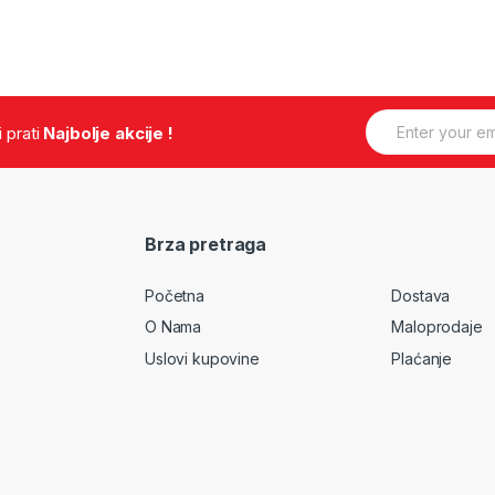
E
.i prati
Najbolje akcije !
m
a
i
l
*
Brza pretraga
Početna
Dostava
O Nama
Maloprodaje
Uslovi kupovine
Plaćanje