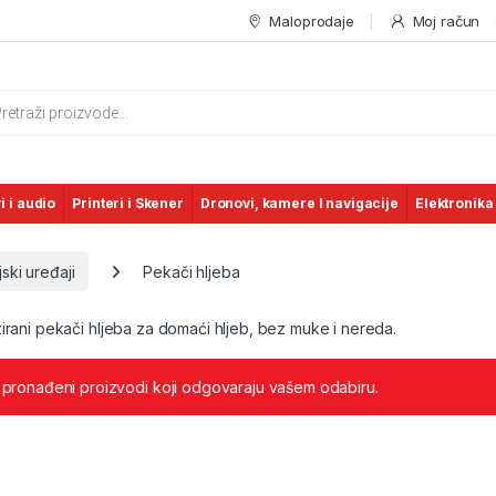
Maloprodaje
Moj račun
s search
i i audio
Printeri i Skener
Dronovi, kamere I navigacije
Elektronika
jski uređaji
Pekači hljeba
irani pekači hljeba za domaći hljeb, bez muke i nereda.
 pronađeni proizvodi koji odgovaraju vašem odabiru.