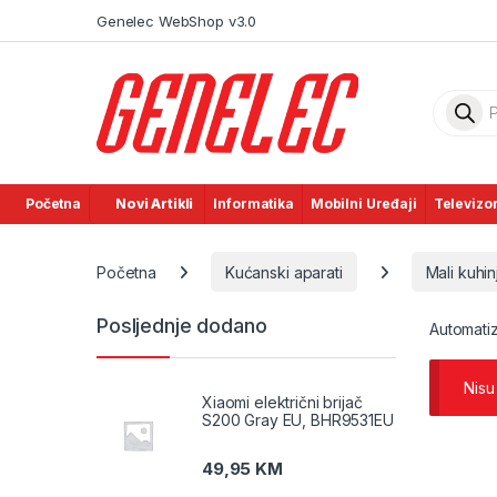
Skip to navigation
Skip to content
Genelec WebShop v3.0
Product
Početna
Novi Artikli
Informatika
Mobilni Uređaji
Televizor
Početna
Kućanski aparati
Mali kuhin
Posljednje dodano
Automatiz
Nisu
Xiaomi električni brijač
S200 Gray EU, BHR9531EU
49,95
KM