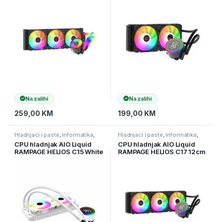
ARGB Fan AM5/LGA1700
LGA1700/AMD AM5 ARGB
Compatible LED Tube
240mm
360mm
Na zalihi
Na zalihi
259,00
KM
199,00
KM
Hladnjaci i paste
,
Informatika
,
Hladnjaci i paste
,
Informatika
,
Računarske Komponente
Računarske Komponente
CPU hladnjak AIO Liquid
CPU hladnjak AIO Liquid
RAMPAGE HELIOS C15 White
RAMPAGE HELIOS C17 12cm
12cm Fan Temperature
ventilator Intel
Display Intel LGA1700/AMD
LGA1700/AMD AM5 ARGB
AM5 ARGB 240mm Liquid
360mm
Cooling CPU Fan, 40917