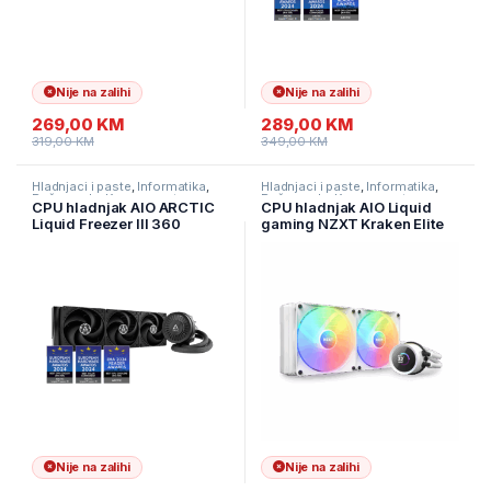
Nije na zalihi
Nije na zalihi
269,00
KM
289,00
KM
319,00
KM
349,00
KM
Hladnjaci i paste
,
Informatika
,
Hladnjaci i paste
,
Informatika
,
Računarske Komponente
Računarske Komponente
CPU hladnjak AIO ARCTIC
CPU hladnjak AIO Liquid
Liquid Freezer III 360
gaming NZXT Kraken Elite
ACFRE00136A
280 RGB white, RL-KR280E-
W1
Nije na zalihi
Nije na zalihi