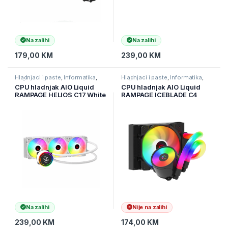
Na zalihi
Na zalihi
179,00
KM
239,00
KM
Hladnjaci i paste
,
Informatika
,
Hladnjaci i paste
,
Informatika
,
Računarske Komponente
Računarske Komponente
CPU hladnjak AIO Liquid
CPU hladnjak AIO Liquid
RAMPAGE HELIOS C17 White
RAMPAGE ICEBLADE C4
12cm Fan Temperature
72CFM 2000RPM ARGB
Display Intel LGA1700/AMD
ventilator AM5/LGA1700
AM5 ARGB 360mm Liquid
120mm Black
Cooling CPU Fan 40918
Na zalihi
Nije na zalihi
239,00
KM
174,00
KM