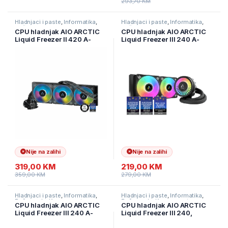
293,70
KM
Hladnjaci i paste
,
Informatika
,
Hladnjaci i paste
,
Informatika
,
Računarske Komponente
Računarske Komponente
CPU hladnjak AIO ARCTIC
CPU hladnjak AIO ARCTIC
Liquid Freezer II 420 A-
Liquid Freezer III 240 A-
RGB, ACFRE00109A
RGB Black ACFRE00142A
Nije na zalihi
Nije na zalihi
319,00
KM
219,00
KM
359,00
KM
279,00
KM
Hladnjaci i paste
,
Informatika
,
Hladnjaci i paste
,
Informatika
,
Računarske Komponente
Računarske Komponente
CPU hladnjak AIO ARCTIC
CPU hladnjak AIO ARCTIC
Liquid Freezer III 240 A-
Liquid Freezer III 240,
RGB White ACFRE00150A
ACFRE00134A