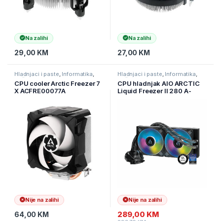
Na zalihi
Na zalihi
29,00
KM
27,00
KM
Hladnjaci i paste
,
Informatika
,
Hladnjaci i paste
,
Informatika
,
Računarske Komponente
Računarske Komponente
CPU cooler Arctic Freezer 7
CPU hladnjak AIO ARCTIC
X ACFRE00077A
Liquid Freezer II 280 A-
RGB, ACFRE00106A
Nije na zalihi
Nije na zalihi
289,00
KM
64,00
KM