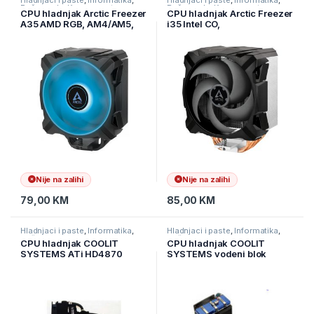
Hladnjaci i paste
,
Informatika
,
Hladnjaci i paste
,
Informatika
,
Računarske Komponente
Računarske Komponente
CPU hladnjak Arctic Freezer
CPU hladnjak Arctic Freezer
A35 AMD RGB, AM4/AM5,
i35 Intel CO,
ACFRE00114A
1700/1200/115x,
ACFRE00095A
Nije na zalihi
Nije na zalihi
79,00
KM
85,00
KM
Hladnjaci i paste
,
Informatika
,
Hladnjaci i paste
,
Informatika
,
Računarske Komponente
Računarske Komponente
CPU hladnjak COOLIT
CPU hladnjak COOLIT
SYSTEMS ATi HD4870
SYSTEMS vodeni blok
LCW1G-R
ATIR770 sa hladnjacima