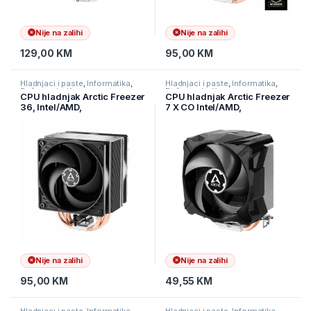
Nije na zalihi
Nije na zalihi
129,00
KM
95,00
KM
Hladnjaci i paste
,
Informatika
,
Hladnjaci i paste
,
Informatika
,
Računarske Komponente
Računarske Komponente
CPU hladnjak Arctic Freezer
CPU hladnjak Arctic Freezer
36, Intel/AMD,
7 X CO Intel/AMD,
ACFRE00121A
1700Rev3,1200,1156,1155,11
51,1150,AM5,AM4,AM3(+),F
M1,FM2(+), ACFRE00085A
Nije na zalihi
Nije na zalihi
95,00
KM
49,55
KM