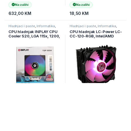
Na zalihi
Na zalihi
632,00
KM
18,50
KM
Hladnjaci i paste
,
Informatika
,
Hladnjaci i paste
,
Informatika
,
Računarske Komponente
Računarske Komponente
CPU hladnjak INPLAY CPU
CPU hladnjak LC-Power LC-
Cooler S20, LGA 115x, 1200,
CC-120-RGB, Intel/AMD
17xx, 1366, AMD AM3, AM4,
AM5
Na zalihi
Nije na zalihi
19,00
KM
69,00
KM
Hladnjaci i paste
,
Informatika
,
Hladnjaci i paste
,
Informatika
,
Računarske Komponente
Računarske Komponente
CPU hladnjak RAMPAGE
CPU hladnjak RAMPAGE