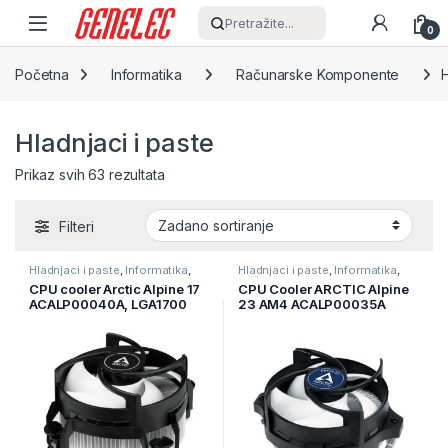
Skip to navigation
Skip to content
Pretražite...
0
Početna
Informatika
Računarske Komponente
H
Hladnjaci i paste
Prikaz svih 63 rezultata
Filteri
Hladnjaci i paste
,
Informatika
,
Hladnjaci i paste
,
Informatika
,
Računarske Komponente
Računarske Komponente
CPU cooler Arctic Alpine 17
CPU Cooler ARCTIC Alpine
ACALP00040A, LGA1700
23 AM4 ACALP00035A