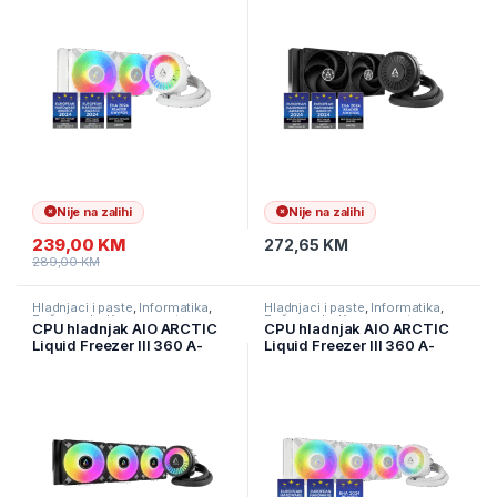
Nije na zalihi
Nije na zalihi
239,00
KM
272,65
KM
289,00
KM
Hladnjaci i paste
,
Informatika
,
Hladnjaci i paste
,
Informatika
,
Računarske Komponente
Računarske Komponente
CPU hladnjak AIO ARCTIC
CPU hladnjak AIO ARCTIC
Liquid Freezer III 360 A-
Liquid Freezer III 360 A-
RGB Black ACFRE00144A
RGB White ACFRE00152A