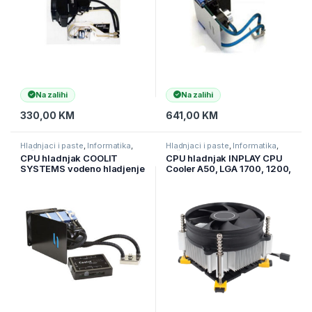
Na zalihi
Na zalihi
330,00
KM
641,00
KM
Hladnjaci i paste
,
Informatika
,
Hladnjaci i paste
,
Informatika
,
Računarske Komponente
Računarske Komponente
CPU hladnjak COOLIT
CPU hladnjak INPLAY CPU
SYSTEMS vodeno hladjenje
Cooler A50, LGA 1700, 1200,
Freezone Elite FZE-R
1151, 1150, 1155