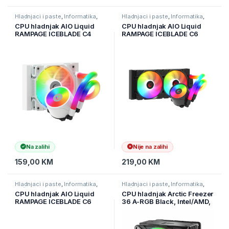
Hladnjaci i paste
,
Informatika
,
Hladnjaci i paste
,
Informatika
,
Računarske Komponente
Računarske Komponente
CPU hladnjak AIO Liquid
CPU hladnjak AIO Liquid
RAMPAGE ICEBLADE C4
RAMPAGE ICEBLADE C6
white, 72CFM, 2000RPM,
black, 72CFM, 2000RPM,
ARGB, AM5/LGA1700
ARGB, AM5/LGA1700,
120mm
240mm
Na zalihi
Nije na zalihi
159,00
KM
219,00
KM
Hladnjaci i paste
,
Informatika
,
Hladnjaci i paste
,
Informatika
,
Računarske Komponente
Računarske Komponente
CPU hladnjak AIO Liquid
CPU hladnjak Arctic Freezer
RAMPAGE ICEBLADE C6
36 A-RGB Black, Intel/AMD,
white, 72CFM, 2000RPM,
ACFRE00124A
ARGB, AM5/LGA1700
240mm