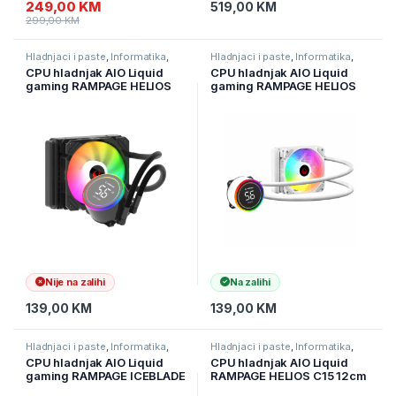
249,00
KM
519,00
KM
299,00
KM
Hladnjaci i paste
,
Informatika
,
Hladnjaci i paste
,
Informatika
,
Računarske Komponente
Računarske Komponente
CPU hladnjak AIO Liquid
CPU hladnjak AIO Liquid
gaming RAMPAGE HELIOS
gaming RAMPAGE HELIOS
C13 12cm ventilator Intel
C13 White 12cm Fan
LGA1700/AMD AM5 ARGB
Temperature Display Intel
120mm
LGA1700/AMD AM5 ARGB
120mm Liquid Cooling CPU
Fan, 40916
Nije na zalihi
Na zalihi
139,00
KM
139,00
KM
Hladnjaci i paste
,
Informatika
,
Hladnjaci i paste
,
Informatika
,
Računarske Komponente
Računarske Komponente
CPU hladnjak AIO Liquid
CPU hladnjak AIO Liquid
gaming RAMPAGE ICEBLADE
RAMPAGE HELIOS C15 12cm
C8 Black 72CFM 2000RPM
ventilator Intel