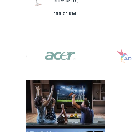
BHR8195EU )
199,01
KM
Brands Carousel