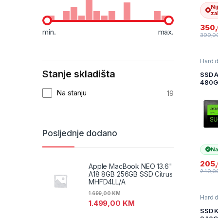
Ni
zal
350
min.
max.
399,0
Hard d
SSD
,
I
Stanje skladišta
Račun
SSD 
Komp
480G
SU65
Na stanju
19
ASU6
480G
Posljednje dodano
Na
205
Apple MacBook NEO 13.6"
249,0
A18 8GB 256GB SSD Citrus
MHFD4LL/A
1.699,00
KM
Hard d
1.499,00
KM
SSD
,
I
Račun
SSD K
Komp