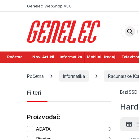
Skip to navigation
Skip to content
Genelec WebShop v3.0
Product
Početna
Novi Artikli
Informatika
Mobilni Uređaji
Televizor
Početna
Informatika
Računarske K
Filteri
Brzi SSD 
Hard
Proizvođač
ADATA
3
Biostar