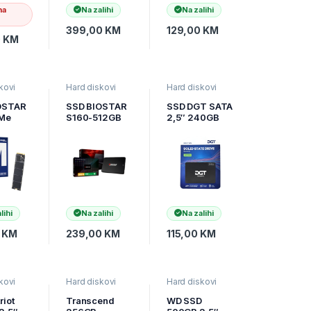
na
Na zalihi
Na zalihi
399,00
KM
129,00
KM
0
KM
kovi
Hard diskovi
Hard diskovi
ormatika
,
SSD
,
Informatika
,
SSD
,
Informatika
,
ske
Računarske
Računarske
OSTAR
SSD BIOSTAR
SSD DGT SATA
ente
Komponente
Komponente
Me
S160-512GB
2,5″ 240GB
256GB
SATA3, 2,5″
Neo550
lihi
Na zalihi
Na zalihi
0
KM
239,00
KM
115,00
KM
kovi
Hard diskovi
Hard diskovi
ormatika
,
SSD
,
Informatika
,
SSD
,
Informatika
,
ske
Računarske
Računarske
riot
Transcend
WD SSD
ente
Komponente
Komponente