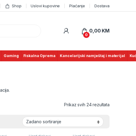
Shop
Uslovi kupovine
Plaćanje
Dostava
0,00
KM
0
Gaming
Fiskalna Oprema
Kancelarijski namještaj i materijal
Kuć
acija.
Prikaz svih 24 rezultata