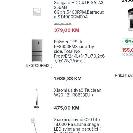
240G
Seagate HDD 4TB SATA3
2,5
256MB
SA40
6Gb/s,5400RPM,Barracud
0GB
a ST4000DM004
499,00
KM
379,00
KM
Frižider TESLA
Na
RF3900FMX side-by-
155,
side/Total No
199,0
Frost/E/244L+147L/70,2x6
7,9x178,2/inox (
RF3900FMX )
Prikaz sv
1.638,88
KM
Xiaomi usisivač Truclean
W20 ( BHR8833EU )
475,00
KM
Xiaomi usisivač G20 Lite
18.000 Pa usisna snaga
LED svjetla na papučici (