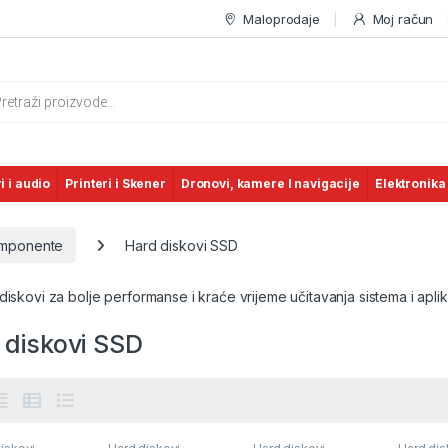
Maloprodaje
Moj račun
s search
i i audio
Printeri i Skener
Dronovi, kamere I navigacije
Elektronika
omponente
Hard diskovi SSD
diskovi za bolje performanse i kraće vrijeme učitavanja sistema i aplik
 diskovi SSD