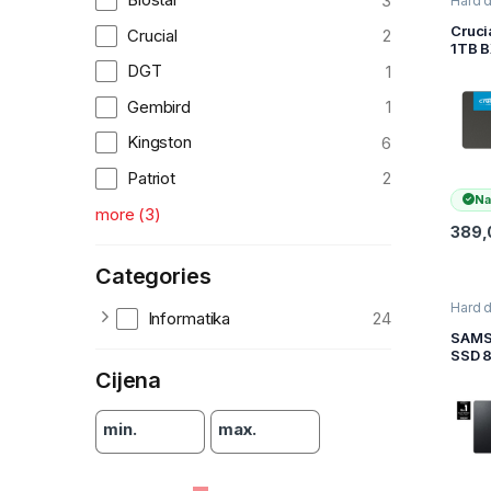
3
Hard d
SSD
,
I
Račun
Cruci
Crucial
2
Komp
1TB 
2.5″,
DGT
1
0 MB/
500 
Gembird
1
Write
CT10
Kingston
6
SSD1
Patriot
2
Na
more
(
3
)
389
Categories
Hard d
Informatika
24
SSD
,
I
Račun
SAM
Komp
SSD 
1TB 2
Cijena
SATA
NAND
560M
min.
max.
read
write
77E1