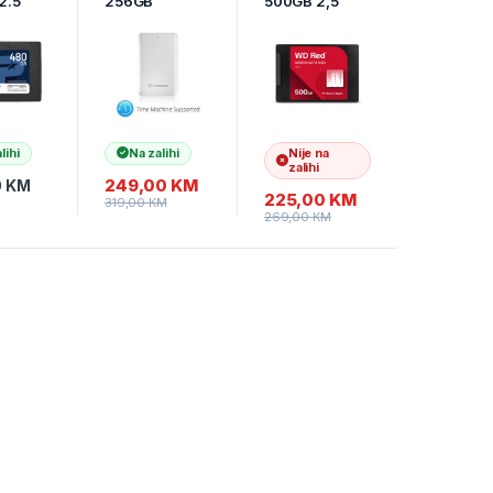
2.5″
256GB
500GB 2,5″
0GS25S
SJM500 for
SATA RED
Mac, Portable
WDS500G1R0
SSD
A
TS256GSJM5
00
lihi
Na zalihi
Nije na
zalihi
249,00
KM
0
KM
225,00
KM
319,00
KM
269,00
KM