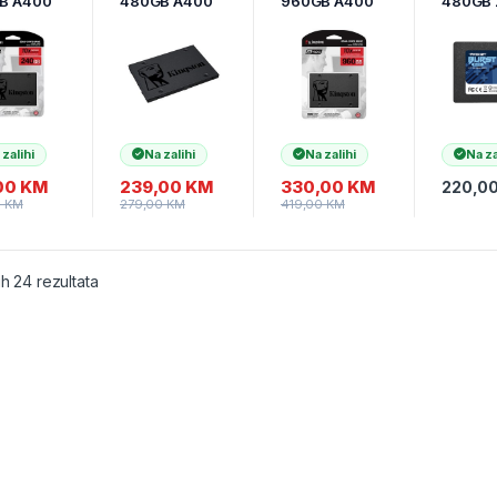
B A400
480GB A400
960GB A400
480GB 
2,5
2,5
PBE48
0S37/24
SA400S37/48
SA400S37/96
SDR
0GB
0GB
 zalihi
Na zalihi
Na zalihi
Na za
00
KM
239,00
KM
330,00
KM
220,0
0
KM
279,00
KM
419,00
KM
ih 24 rezultata