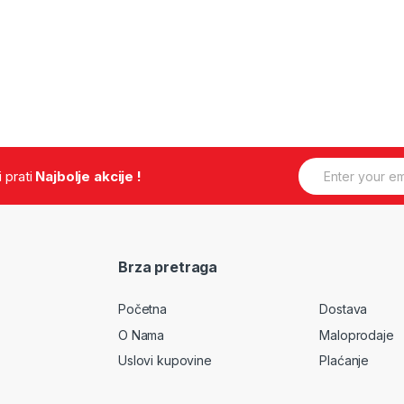
E
.i prati
Najbolje akcije !
m
a
i
l
*
Brza pretraga
Početna
Dostava
O Nama
Maloprodaje
Uslovi kupovine
Plaćanje