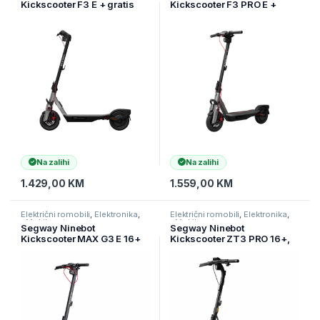
Kickscooter F3 E + gratis
Kickscooter F3 PRO E +
kaciga za skuter
gratis nosač za mobitel
Na zalihi
Na zalihi
1.429,00
KM
1.559,00
KM
Električni romobili
,
Elektronika
,
Električni romobili
,
Elektronika
,
eMobilnost
eMobilnost
Segway Ninebot
Segway Ninebot
Kickscooter MAX G3 E 16+
Kickscooter ZT3 PRO 16+,
years,130 kg, domet 80 km,
130 kg, domet 70 km, 25
25 km/h, 30%, 11”, 2000 W
km/h, 25%, 11”, 1600 W