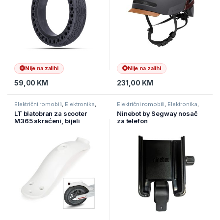
Nije na zalihi
Nije na zalihi
59,00
KM
231,00
KM
Električni romobili
,
Elektronika
,
Električni romobili
,
Elektronika
,
eMobilnost
eMobilnost
LT blatobran za scooter
Ninebot by Segway nosač
M365 skraćeni, bijeli
za telefon