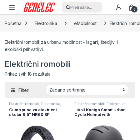
Skip to navigation
Skip to content
Pretražite...
0
Početna
Elektronika
eMobilnost
Električni romob
Električni romobili za urbanu mobilnost – lagani, štedljivi i
ekološki prihvatljivi.
Električni romobili
Prikaz svih 18 rezultata
Filteri
Električni romobili
,
Elektronika
,
Električni romobili
,
Elektronika
,
eMobilnost
eMobilnost
Guma puna za elektricni
Livall Kaciga Smart Urban
skuter 8,5″ NR60 SP
Cycle Helmet with
Controller, Handsfree,
Indicator, Microphone,
Music Speakers BH51M
Black, 55-61cm