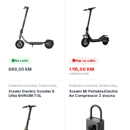
Na zalihi
Nije na zalihi
1.115,00
KM
689,00
KM
1.299,00
KM
Električni romobili
,
Elektronika
,
Električni romobili
,
Elektronika
,
eMobilnost
eMobilnost
Xiaomi Electric Scooter 6
Xiaomi Mi Portable Electric
Ultra BHR08KTGL
Air Compressor 2 zracna
pumpa BHR7112GL