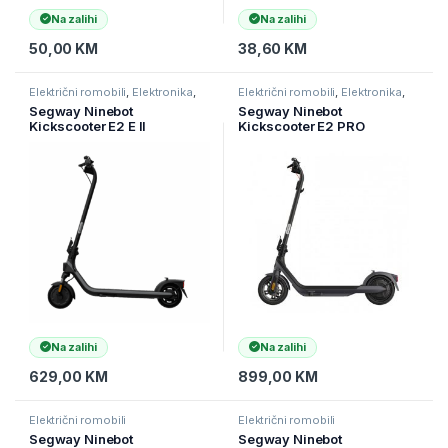
Na zalihi
Na zalihi
50,00
KM
38,60
KM
Električni romobili
,
Elektronika
,
Električni romobili
,
Elektronika
,
eMobilnost
eMobilnost
Segway Ninebot
Segway Ninebot
Kickscooter E2 E II
Kickscooter E2 PRO
Na zalihi
Na zalihi
629,00
KM
899,00
KM
Električni romobili
Električni romobili
Segway Ninebot
Segway Ninebot