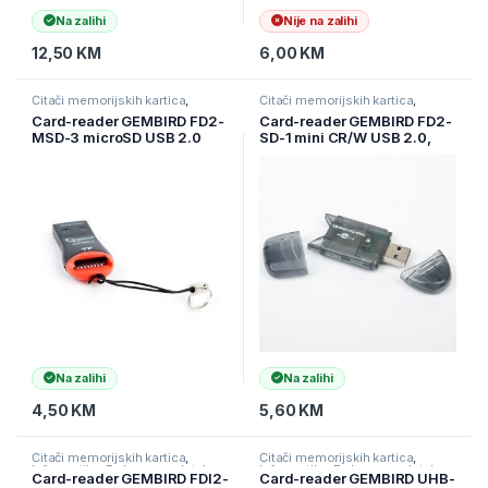
Na zalihi
Nije na zalihi
12,50
KM
6,00
KM
Čitači memorijskih kartica
,
Čitači memorijskih kartica
,
Informatika
,
Pohrana podataka
Informatika
,
Pohrana podataka
Card-reader GEMBIRD FD2-
Card-reader GEMBIRD FD2-
MSD-3 microSD USB 2.0
SD-1 mini CR/W USB 2.0,
SD/MMC
Na zalihi
Na zalihi
4,50
KM
5,60
KM
Čitači memorijskih kartica
,
Čitači memorijskih kartica
,
Informatika
,
Pohrana podataka
Informatika
,
Pohrana podataka
Card-reader GEMBIRD FDI2-
Card-reader GEMBIRD UHB-