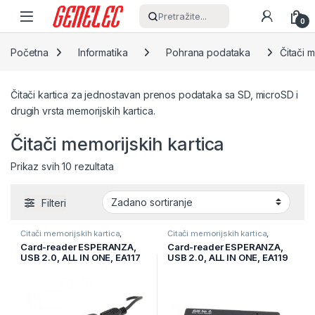
Skip to navigation
Skip to content
Pretražite...
0
Početna
Informatika
Pohrana podataka
Čitači m
Čitači kartica za jednostavan prenos podataka sa SD, microSD i
drugih vrsta memorijskih kartica.
Čitači memorijskih kartica
Prikaz svih 10 rezultata
Filteri
Čitači memorijskih kartica
,
Čitači memorijskih kartica
,
Informatika
,
Pohrana podataka
Informatika
,
Pohrana podataka
Card-reader ESPERANZA,
Card-reader ESPERANZA,
USB 2.0, ALL IN ONE, EA117
USB 2.0, ALL IN ONE, EA119