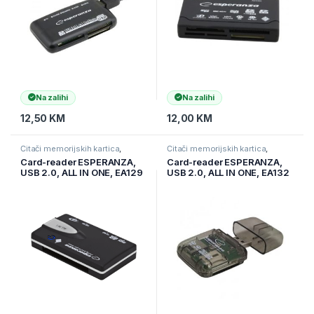
Na zalihi
Na zalihi
12,50
KM
12,00
KM
Čitači memorijskih kartica
,
Čitači memorijskih kartica
,
Informatika
,
Pohrana podataka
Informatika
,
Pohrana podataka
Card-reader ESPERANZA,
Card-reader ESPERANZA,
USB 2.0, ALL IN ONE, EA129
USB 2.0, ALL IN ONE, EA132