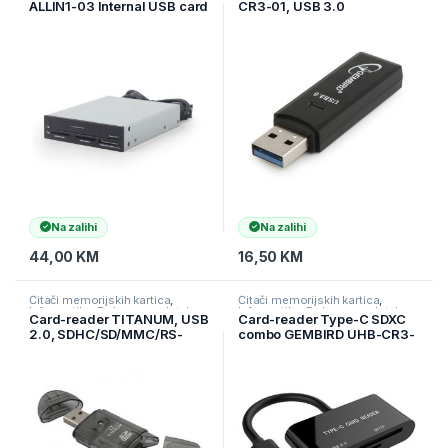
ALLIN1-03 Internal USB card
CR3-01, USB 3.0
reader/writer with SATA port,
black
Na zalihi
Na zalihi
44,00
KM
16,50
KM
Čitači memorijskih kartica
,
Čitači memorijskih kartica
,
Informatika
,
Pohrana podataka
Informatika
,
Pohrana podataka
Card-reader TITANUM, USB
Card-reader Type-C SDXC
2.0, SDHC/SD/MMC/RS-
combo GEMBIRD UHB-CR3-
MMC, TA101K
02, USB 3.1