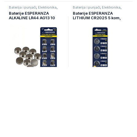
Baterija i punjači
,
Elektronika
,
Baterija i punjači
,
Elektronika
,
Punjive baterije
Punjive baterije
Baterije ESPERANZA
Baterije ESPERANZA
ALKALINE LR44 AG13 10
LITHIUM CR2025 5 kom,
kom, EZB109
EZB108
Na zalihi
Na zalihi
7,00
KM
4,00
KM
Baterija i punjači
,
Elektronika
,
Baterija i punjači
,
Elektronika
,
Punjive baterije
Punjive baterije
Baterije ESPERANZA
BATTERY PACK MAGSAFE
LITHIUM CR2032 4 kom,
IPHONE
EZB111