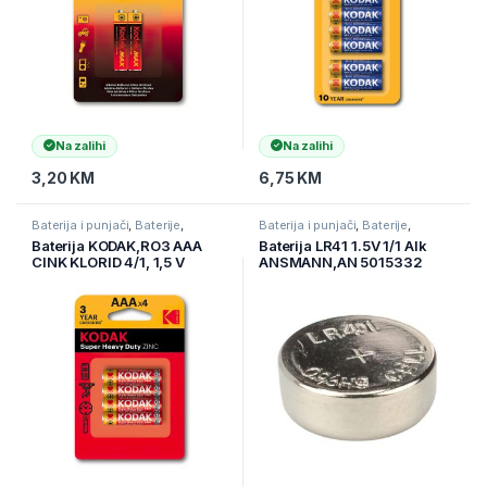
Na zalihi
Na zalihi
3,20
KM
6,75
KM
Baterija i punjači
,
Baterije
,
Baterija i punjači
,
Baterije
,
Elektronika
Elektronika
Baterija KODAK,RO3 AAA
Baterija LR41 1.5V 1/1 Alk
CINK KLORID 4/1, 1,5 V
ANSMANN,AN 5015332
(887930953329)