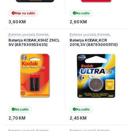
Nije na zalihi
Na zalihi
3,60
KM
2,60
KM
Baterija i punjači
,
Baterije
,
Baterija i punjači
,
Baterije
,
Elektronika
Elektronika
Baterija KODAK,K9HZ ZNCL
Baterija KODAK,KCR
9V (887930953435)
2016,3V (887930005110)
Na zalihi
Na zalihi
2,70
KM
2,45
KM
Baterija i punjači
,
Baterije
,
Baterija i punjači
,
Baterije
,