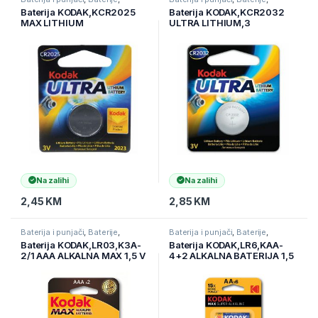
Elektronika
Elektronika
Baterija KODAK,KCR2025
Baterija KODAK,KCR2032
MAX LITHIUM
ULTRA LITHIUM,3
3V(887930380514)
V(887930506198)
Na zalihi
Na zalihi
2,45
KM
2,85
KM
Baterija i punjači
,
Baterije
,
Baterija i punjači
,
Baterije
,
Elektronika
Elektronika
Baterija KODAK,LR03,K3A-
Baterija KODAK,LR6,KAA-
2/1 AAA ALKALNA MAX 1,5 V
4+2 ALKALNA BATERIJA 1,5
(887930952872)
V (887930411935)