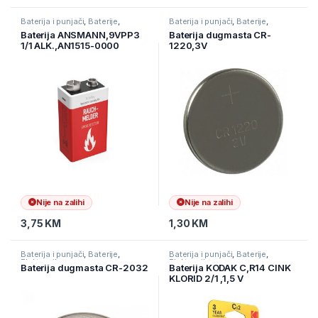
Baterija i punjači
,
Baterije
,
Baterija i punjači
,
Baterije
,
Elektronika
Elektronika
Baterija ANSMANN,9VPP3
Baterija dugmasta CR-
1/1 ALK.,AN1515-0000
1220,3V
Nije na zalihi
Nije na zalihi
3,75
KM
1,30
KM
Baterija i punjači
,
Baterije
,
Baterija i punjači
,
Baterije
,
Elektronika
Elektronika
Baterija dugmasta CR-2032
Baterija KODAK C,R14 CINK
KLORID 2/1 ,1,5 V
(887930951059)