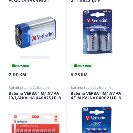
ALKALNA 9V 049924
2/1 49923 1,5 V
Na zalihi
Na zalihi
2,90
KM
5,25
KM
Baterija i punjači
,
Baterije
,
Baterija i punjači
,
Baterije
,
Elektronika
Elektronika
Baterija VERBATIM,1,5V AA
Baterija VERBATIM,1,5V AA
10/1,ALKALNA 049875,LR-6
4/1,ALKALNA 049921,LR-6