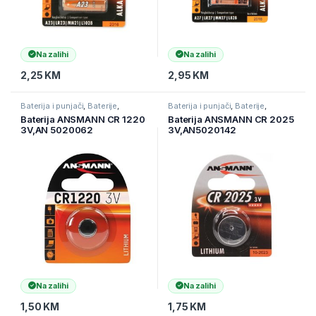
Na zalihi
Na zalihi
2,25
KM
2,95
KM
Baterija i punjači
,
Baterije
,
Baterija i punjači
,
Baterije
,
Elektronika
Elektronika
Baterija ANSMANN CR 1220
Baterija ANSMANN CR 2025
3V,AN 5020062
3V,AN5020142
Na zalihi
Na zalihi
1,50
KM
1,75
KM