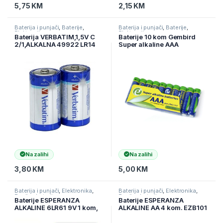
5,75
KM
2,15
KM
Baterija i punjači
,
Baterije
,
Baterija i punjači
,
Baterije
,
Elektronika
Elektronika
Baterija VERBATIM,1,5V C
Baterije 10 kom Gembird
2/1,ALKALNA 49922 LR14
Super alkaline AAA
batteries, 10-pack EG-BA-
AAASA-01
Na zalihi
Na zalihi
3,80
KM
5,00
KM
Baterija i punjači
,
Elektronika
,
Baterija i punjači
,
Elektronika
,
Punjive baterije
Punjive baterije
Baterije ESPERANZA
Baterije ESPERANZA
ALKALINE 6LR61 9V 1 kom,
ALKALINE AA 4 kom. EZB101
EZB110