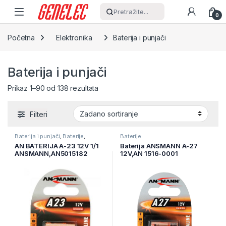
Skip to navigation
Skip to content
Pretražite...
0
Početna
Elektronika
Baterija i punjači
Baterija i punjači
Prikaz 1–90 od 138 rezultata
Filteri
Baterija i punjači
,
Baterije
,
Baterije
Elektronika
AN BATERIJA A-23 12V 1/1
Baterija ANSMANN A-27
ANSMANN,AN5015182
12V,AN 1516-0001