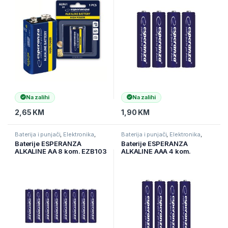
Na zalihi
Na zalihi
2,65
KM
1,90
KM
Baterija i punjači
,
Elektronika
,
Baterija i punjači
,
Elektronika
,
Punjive baterije
Punjive baterije
Baterije ESPERANZA
Baterije ESPERANZA
ALKALINE AA 8 kom. EZB103
ALKALINE AAA 4 kom.
EZB102