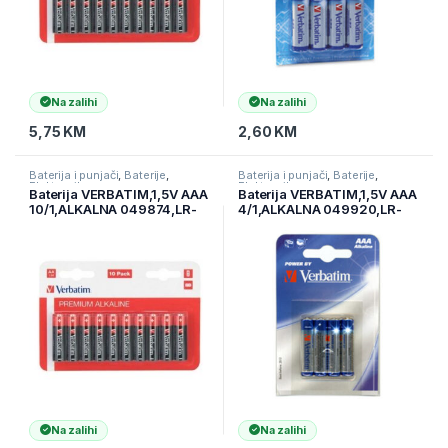
Na zalihi
Na zalihi
5,75
KM
2,60
KM
Baterija i punjači
,
Baterije
,
Baterija i punjači
,
Baterije
,
Elektronika
Elektronika
Baterija VERBATIM,1,5V AAA
Baterija VERBATIM,1,5V AAA
10/1,ALKALNA 049874,LR-
4/1,ALKALNA 049920,LR-
03
03
Na zalihi
Na zalihi