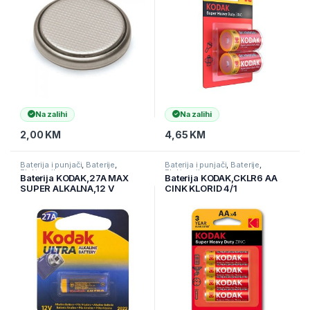
Na zalihi
Na zalihi
2,00
KM
4,65
KM
Baterija i punjači
,
Baterije
,
Baterija i punjači
,
Baterije
,
Elektronika
Elektronika
Baterija KODAK,27A MAX
Baterija KODAK,CKLR6 AA
SUPER ALKALNA,12 V
CINK KLORID 4/1
(887930414370)
(887930951042)