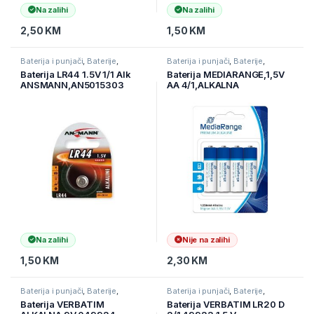
Na zalihi
Na zalihi
2,50
KM
1,50
KM
Baterija i punjači
,
Baterije
,
Baterija i punjači
,
Baterije
,
Elektronika
Elektronika
Baterija LR44 1.5V 1/1 Alk
Baterija MEDIARANGE,1,5V
ANSMANN,AN5015303
AA 4/1,ALKALNA
049921,LR-6 MRBAT104
Na zalihi
Nije na zalihi
1,50
KM
2,30
KM
Baterija i punjači
,
Baterije
,
Baterija i punjači
,
Baterije
,
Elektronika
Elektronika
Baterija VERBATIM
Baterija VERBATIM LR20 D