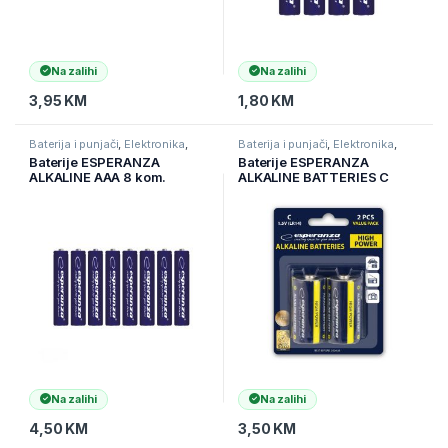
Na zalihi
Na zalihi
3,95
KM
1,80
KM
Baterija i punjači
,
Elektronika
,
Baterija i punjači
,
Elektronika
,
Punjive baterije
Punjive baterije
Baterije ESPERANZA
Baterije ESPERANZA
ALKALINE AAA 8 kom.
ALKALINE BATTERIES C
EZB104
LR14 2 kom. EZB107
Na zalihi
Na zalihi
4,50
KM
3,50
KM