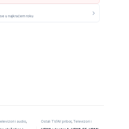
i se u najkraćem roku
elevizori i audio
,
Ostali TV/AV pribor
,
Televizori i
ablovi
audio
,
TV pribor i AV kablovi