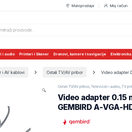
Maloprodaje
Moj račun
s search
i i audio
Printeri i Skener
Dronovi, kamere I navigacije
Elektronika
 i AV kablovi
Ostali TV/AV pribor
Video adapter 
Ostali TV/AV pribor
,
Televizori i audio
,
TV pri
🔍
Video adapter 0.15 
GEMBIRD A-VGA-H