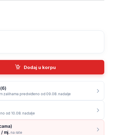
to HDMI, GEMBIRD A-VGA-HDMI-01 quantity
Dodaj u korpu
 (6)
im zalihama predviđeno od 09.08. nadalje
no od 10.08. nadalje
icama)
/ mj.
na rate