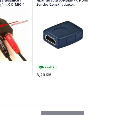
za slušalice i
HDMI adapter A-HDMI-FF, HDMI
, 1m, CC-MIC-1
žensko-ženski adapter,
GEMBIRD
Na zalihi
6,20
KM