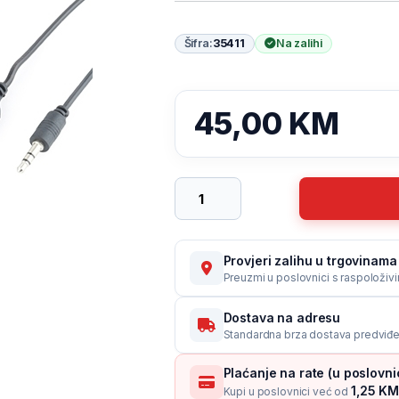
Šifra:
35411
Na zalihi
45,00
KM
Video adapter 0.15 m, black, VGA 
Provjeri zalihu u trgovinama
Preuzmi u poslovnici s raspoloživ
Dostava na adresu
Standardna brza dostava predviđe
Plaćanje na rate (u poslovn
1,25 KM 
Kupi u poslovnici već od