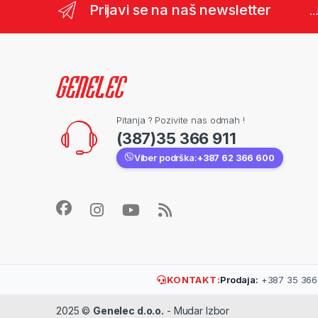
Prijavi se na naš newsletter
..
Pitanja ? Pozivite nas odmah !
(387)35 366 911
Viber podrška:
+387 62 366 600
KONTAKT:
Prodaja:
+387 35 366 
2025 ©
Genelec d.o.o.
- Mudar Izbor