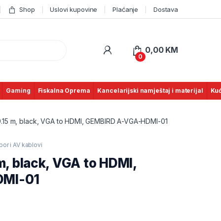
Shop
Uslovi kupovine
Plaćanje
Dostava
0,00
KM
0
Gaming
Fiskalna Oprema
Kancelarijski namještaj i materijal
Kuć
0.15 m, black, VGA to HDMI, GEMBIRD A-VGA-HDMI-01
bor i AV kablovi
m, black, VGA to HDMI,
DMI-01