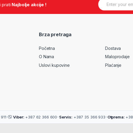
E
.i prati
Najbolje akcije !
m
a
i
l
*
Brza pretraga
Početna
Dostava
O Nama
Maloprodaje
Uslovi kupovine
Plaćanje
911
•
Viber:
+387 62 366 600
•
Servis:
+387 35 366 933
•
Otprema:
+38