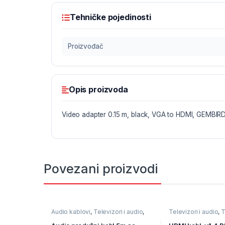
Tehničke pojedinosti
Proizvođač
Opis proizvoda
Video adapter 0.15 m, black, VGA to HDMI, GEMBI
Povezani proizvodi
Audio kablovi
,
Televizori i audio
,
Televizori i audio
,
T
TV pribor i AV kablovi
kablovi
,
Video kabl