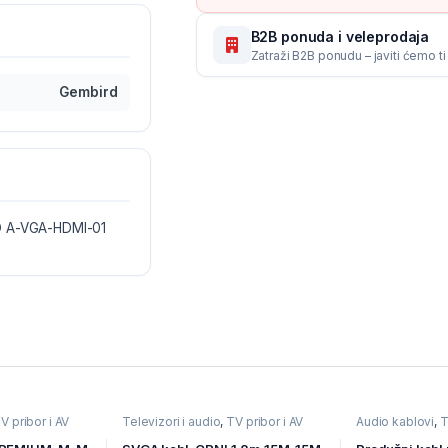
B2B ponuda i veleprodaja
Zatraži B2B ponudu – javiti ćemo t
Gembird
RD A-VGA-HDMI-01
V pribor i AV
Televizori i audio
,
TV pribor i AV
Audio kablovi
,
T
ovi
kablovi
,
Video kablovi
TV pribor i AV k