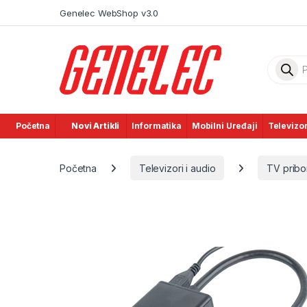
Skip to navigation
Skip to content
Genelec WebShop v3.0
Product
Početna
Novi Artikli
Informatika
Mobilni Uređaji
Televizor
Početna
Televizori i audio
TV pribor