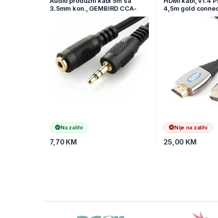
Audio produžni kabl 5m sa
HDMI kabl, v1.4
3.5mm kon., GEMBIRD CCA-
4,5m gold connec
421S-5M
GEMBIRD CCP-H
Na zalihi
Nije na zalihi
7,70
KM
25,00
KM
Brands Carousel