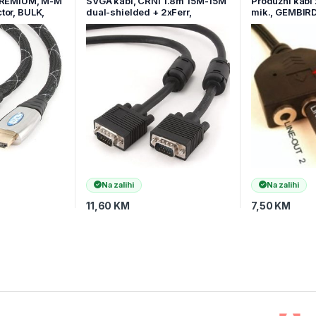
 PREMIUM, M-M
SVGA kabl, CRNI 1.8m 15M-15M
Produžni kabl 
tor, BULK,
dual-shielded + 2xFerr,
mik., GEMBIRD
DMI4-15
GEMBIRD CC-PPVGA-6B
Na zalihi
Na zalihi
11,60
KM
7,50
KM